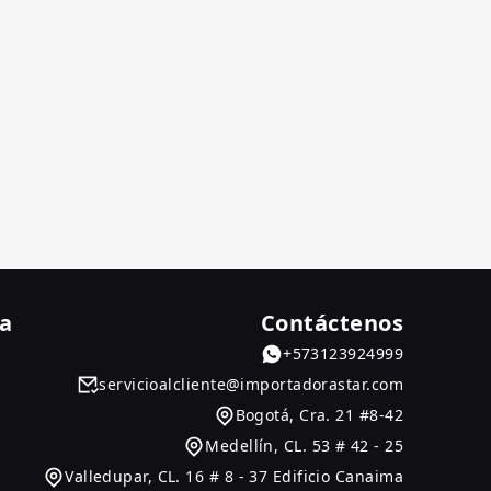
da
Contáctenos
+
573123924999
servicioalcliente@importadorastar.com
Bogotá
,
Cra. 21 #8-42
Medellín
,
CL. 53 # 42 - 25
Valledupar
,
CL. 16 # 8 - 37 Edificio Canaima