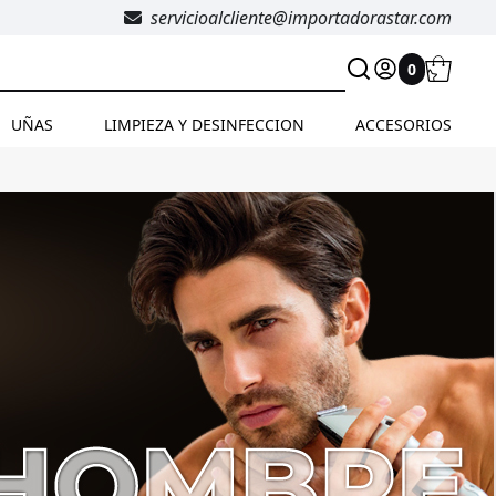
servicioalcliente@importadorastar.com
0
UÑAS
LIMPIEZA Y DESINFECCION
ACCESORIOS