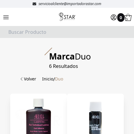
servicioalcliente@importadorastar.com
0
Marca
Duo
6
Resultados
Volver
Inicio
/
Duo