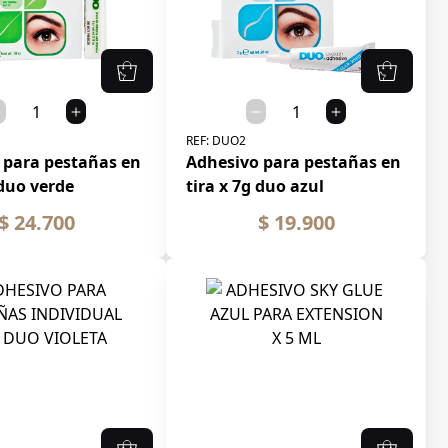
REF:
DUO2
 para pestañas en
Adhesivo para pestañas en
 duo verde
tira x 7g duo azul
$ 24.700
$ 19.900