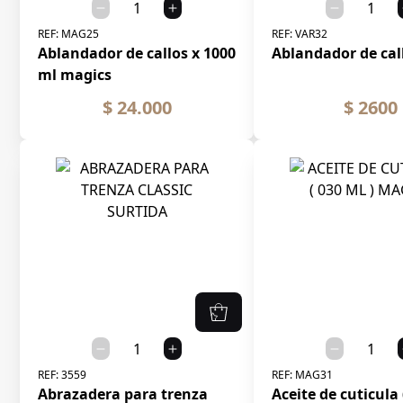
REF:
MAG25
REF:
VAR32
Ablandador de callos x 1000
Ablandador de call
ml magics
$ 24.000
$ 2600
REF:
3559
REF:
MAG31
Abrazadera para trenza
Aceite de cuticula 