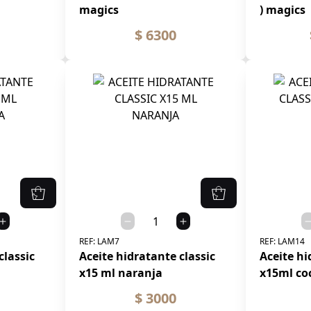
magics
) magics
$ 6300
REF:
LAM7
REF:
LAM14
classic
Aceite hidratante classic
Aceite hi
x15 ml naranja
x15ml co
$ 3000