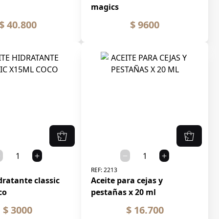
magics
$ 40.800
$ 9600
REF:
2213
dratante classic
Aceite para cejas y
co
pestañas x 20 ml
$ 3000
$ 16.700