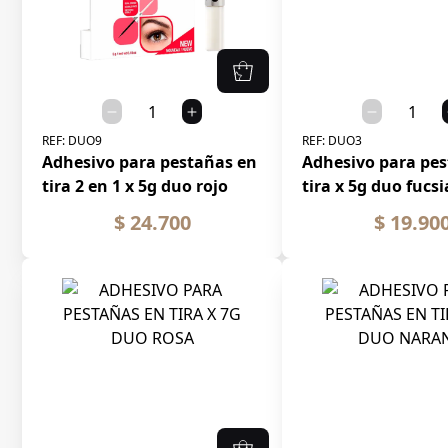
REF:
DUO9
REF:
DUO3
Adhesivo para pestañas en
Adhesivo para pe
tira 2 en 1 x 5g duo rojo
tira x 5g duo fucsi
$ 24.700
$ 19.90