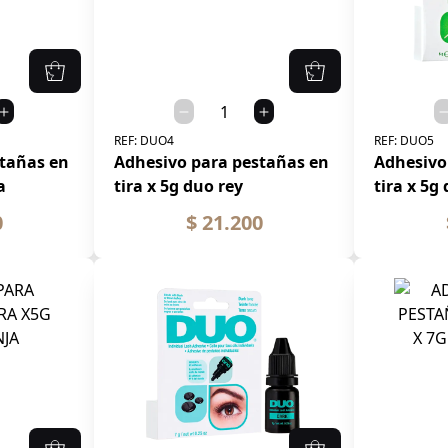
REF:
DUO4
REF:
DUO5
stañas en
Adhesivo para pestañas en
Adhesivo
a
tira x 5g duo rey
tira x 5g
0
$ 21.200