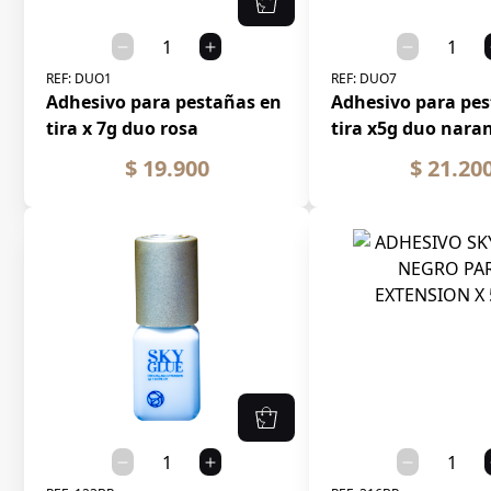
REF:
DUO1
REF:
DUO7
Adhesivo para pestañas en
Adhesivo para pe
tira x 7g duo rosa
tira x5g duo nara
$ 19.900
$ 21.20