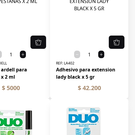
DELL
REF:
LA402
ardell para
Adhesivo para extension
 x 2 ml
lady black x 5 gr
$ 5000
$ 42.200