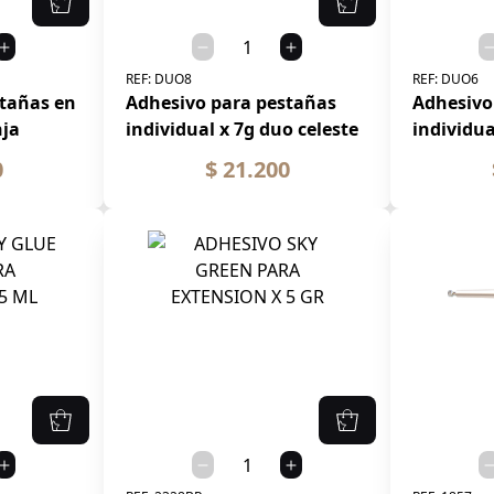
REF:
DUO8
REF:
DUO6
stañas en
Adhesivo para pestañas
Adhesivo
nja
individual x 7g duo celeste
individua
0
$ 21.200