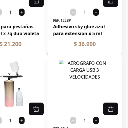
REF:
122BP
 para pestañas
Adhesivo sky glue azul
l x 7g duo violeta
para extension x 5 ml
$ 21.200
$ 36.900