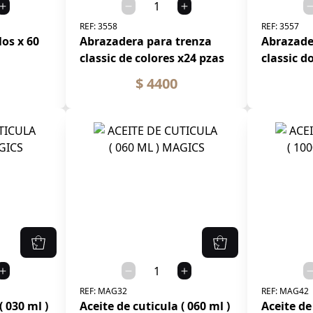
REF:
3558
REF:
3557
os x 60
Abrazadera para trenza
Abrazade
classic de colores x24 pzas
classic d
$ 4400
REF:
MAG32
REF:
MAG42
( 030 ml )
Aceite de cuticula ( 060 ml )
Aceite de