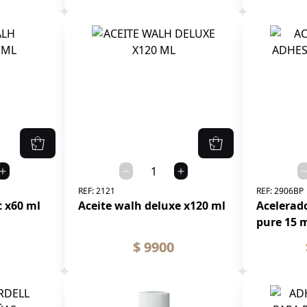
REF:
2121
REF:
2906BP
c x60 ml
Aceite walh deluxe x120 ml
Acelerad
pure 15 
$ 9900