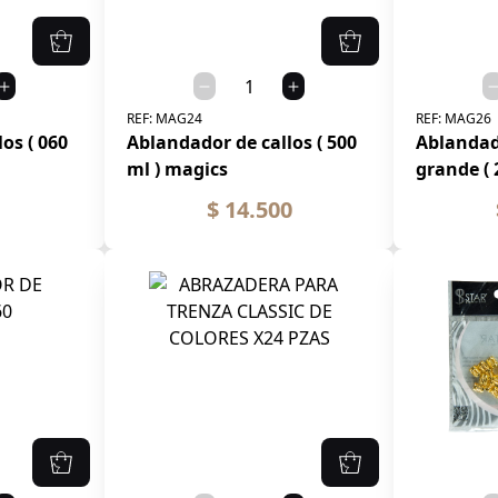
REF:
MAG24
REF:
MAG26
os ( 060
Ablandador de callos ( 500
Ablandad
ml ) magics
grande ( 
$ 14.500