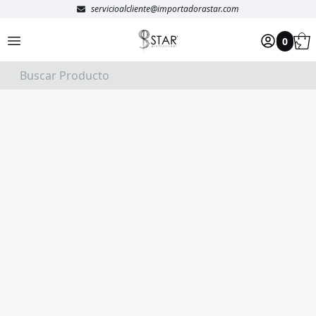
servicioalcliente@importadorastar.com
0