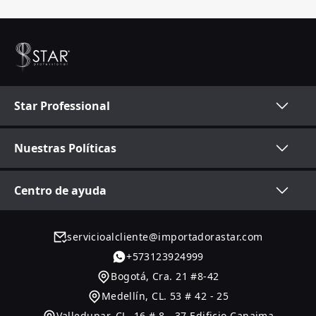
Star Professional
Nuestras Políticas
Centro de ayuda
servicioalcliente@importadorastar.com
+
573123924999
Bogotá
,
Cra. 21 #8-42
Medellín
,
CL. 53 # 42 - 25
Valledupar
,
CL. 16 # 8 - 37 Edificio Canaima